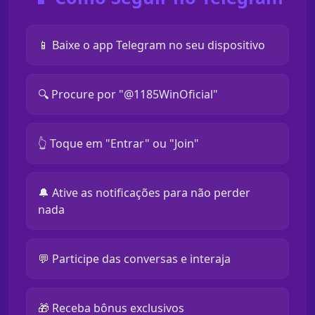
📱 Baixe o app Telegram no seu dispositivo
🔍 Procure por "@1185WinOficial"
👆 Toque em "Entrar" ou "Join"
🔔 Ative as notificações para não perder
nada
💬 Participe das conversas e interaja
🎁 Receba bônus exclusivos