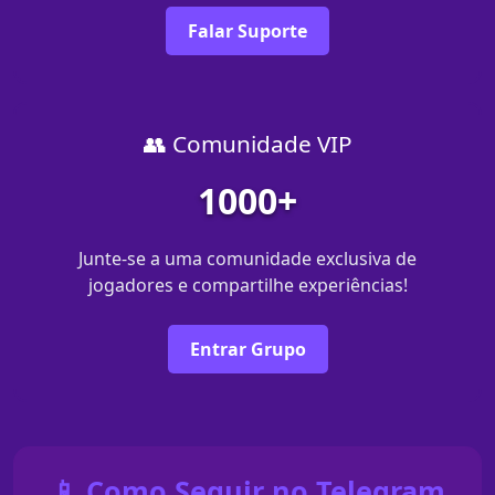
Falar Suporte
👥 Comunidade VIP
1000+
Junte-se a uma comunidade exclusiva de
jogadores e compartilhe experiências!
Entrar Grupo
📱 Como Seguir no Telegram