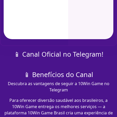
📱 Canal Oficial no Telegram!
📱 Benefícios do Canal
Descubra as vantagens de seguir a 10Win Game no
Telegram
Para oferecer diversão saudável aos brasileiros, a
10Win Game entrega os melhores serviços — a
plataforma 10Win Game Brasil cria uma experiência de