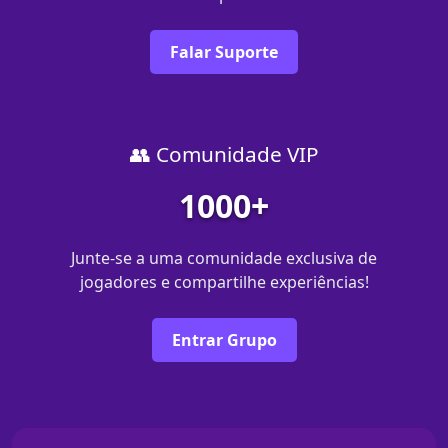
Falar Suporte
👥 Comunidade VIP
1000+
Junte-se a uma comunidade exclusiva de
jogadores e compartilhe experiências!
Entrar Grupo