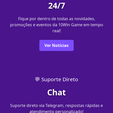
24/7
Fique por dentro de todas as novidades,
promoções e eventos da 10Win Game em tempo
real!
Ver Notícias
💬 Suporte Direto
Chat
Suporte direto via Telegram, respostas rápidas e
atendimento personalizado!