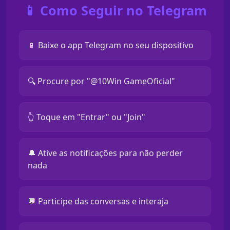
📱 Como Seguir no Telegram
📱 Baixe o app Telegram no seu dispositivo
🔍 Procure por "@10Win GameOficial"
👆 Toque em "Entrar" ou "Join"
🔔 Ative as notificações para não perder
nada
💬 Participe das conversas e interaja