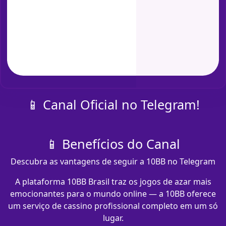
📱 Canal Oficial no Telegram!
📱 Benefícios do Canal
Descubra as vantagens de seguir a 10BB no Telegram
A plataforma 10BB Brasil traz os jogos de azar mais
emocionantes para o mundo online — a 10BB oferece
um serviço de cassino profissional completo em um só
lugar.