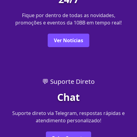
Fique por dentro de todas as novidades,
promoções e eventos da 10BB em tempo real!
Ver Notícias
💬 Suporte Direto
Chat
Suporte direto via Telegram, respostas rápidas e
atendimento personalizado!