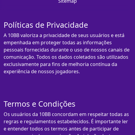
Sitemap
Políticas de Privacidade
A 10BB valoriza a privacidade de seus usuários e está
empenhada em proteger todas as informações
pessoais fornecidas durante o uso de nossos canais de
comunicação. Todos os dados coletados são utilizados
exclusivamente para fins de melhoria contínua da
experiência de nossos jogadores.
Termos e Condições
Os usuários da 10BB concordam em respeitar todas as
regras e regulamentos estabelecidos. É importante ler
e entender todos os termos antes de participar de