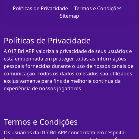
Políticas de Privacidade
Termos e Condições
Sitemap
Políticas de Privacidade
A 017 Brl APP valoriza a privacidade de seus usuários e
está empenhada em proteger todas as informações
pessoais fornecidas durante o uso de nossos canais de
comunicação. Todos os dados coletados são utilizados
exclusivamente para fins de melhoria contínua da
experiência de nossos jogadores.
Termos e Condições
Os usuários da 017 Brl APP concordam em respeitar