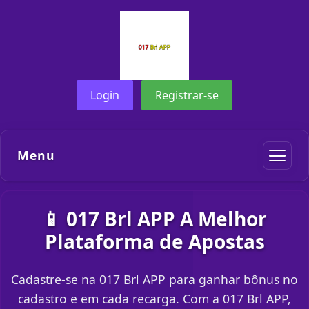
Login
Registrar-se
Menu
📱 017 Brl APP A Melhor
Plataforma de Apostas
Cadastre-se na 017 Brl APP para ganhar bônus no
cadastro e em cada recarga. Com a 017 Brl APP,