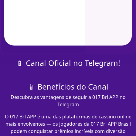
📱 Canal Oficial no Telegram!
📱 Benefícios do Canal
Descubra as vantagens de seguir a 017 Brl APP no
Telegram
O 017 Brl APP é uma das plataformas de cassino online
mais envolventes — os jogadores da 017 Brl APP Brasil
podem conquistar prêmios incríveis com diversão