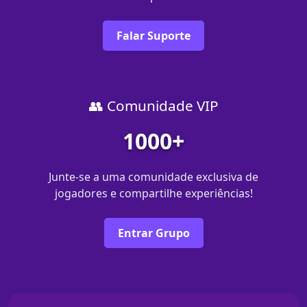
Falar Suporte
👥 Comunidade VIP
1000+
Junte-se a uma comunidade exclusiva de
jogadores e compartilhe experiências!
Entrar Grupo